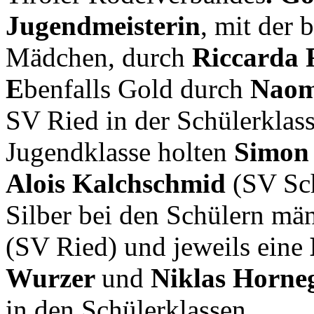
Jugendmeisterin
, mit der 
Mädchen, durch
Riccarda 
E
benfalls Gold durch
Naom
SV Ried in der Schülerklasse
Jugendklasse holten
Simon
Alois Kalchschmid
(SV Sch
Silber bei den Schülern män
(SV Ried) und jeweils eine
Wurzer
und
Niklas Horne
in den Schülerklassen
.