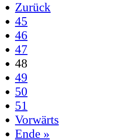
Zurück
45
46
47
48
49
50
51
Vorwärts
Ende »