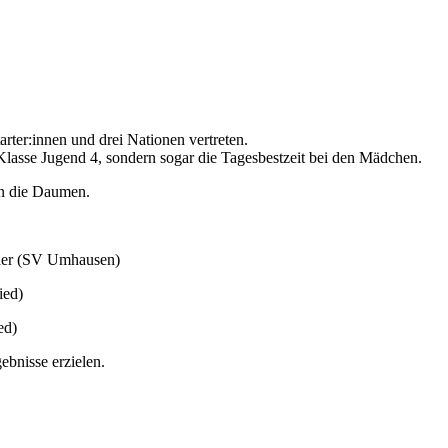
rter:innen und drei Nationen vertreten.
 Klasse Jugend 4, sondern sogar die Tagesbestzeit bei den Mädchen.
rn die Daumen.
nder (SV Umhausen)
ied)
ed)
bnisse erzielen.