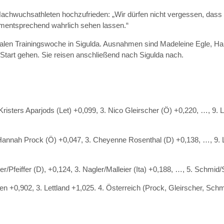
Nachwuchsathleten hochzufrieden: „Wir dürfen nicht vergessen, dass
ementsprechend wahrlich sehen lassen.“
ionalen Trainingswoche in Sigulda. Ausnahmen sind Madeleine Egle, Ha
Start gehen. Sie reisen anschließend nach Sigulda nach.
risters Aparjods (Let) +0,099, 3. Nico Gleirscher (Ö) +0,220, …, 9.
 Hannah Prock (Ö) +0,047, 3. Cheyenne Rosenthal (D) +0,138, …, 9. L
Pfeiffer (D), +0,124, 3. Nagler/Malleier (Ita) +0,188, …, 5. Schmid/
ien +0,902, 3. Lettland +1,025. 4. Österreich (Prock, Gleirscher, Schm