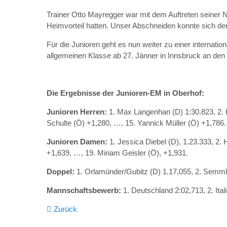
Trainer Otto Mayregger war mit dem Auftreten seiner 
Heimvorteil hatten. Unser Abschneiden konnte sich d
Für die Junioren geht es nun weiter zu einer internat
allgemeinen Klasse ab 27. Jänner in Innsbruck an den 
Die Ergebnisse der Junioren-EM in Oberhof:
Junioren Herren:
1. Max Langenhan (D) 1:30.823, 2. K
Schulte (Ö) +1,280, …, 15. Yannick Müller (Ö) +1,786.
Junioren Damen:
1. Jessica Diebel (D), 1.23.333, 2.
+1,639, …, 19. Miriam Geisler (Ö), +1,931.
Doppel:
1. Orlamünder/Gubitz (D) 1.17,055, 2. Semmler/
Mannschaftsbewerb:
1. Deutschland 2:02,713, 2. Ital
Zurück