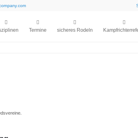
company.com
sziplinen
Termine
sicheres Rodeln
Kampfrichterref
iedsvereine.