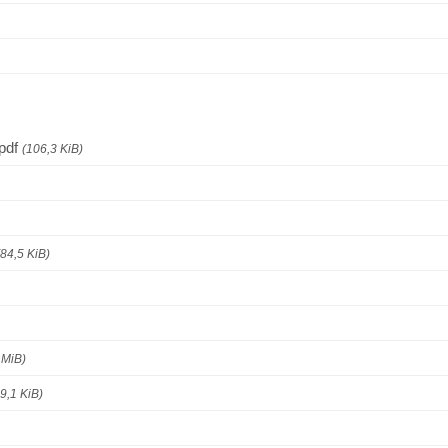
.pdf
(106,3 KiB)
(84,5 KiB)
 MiB)
9,1 KiB)