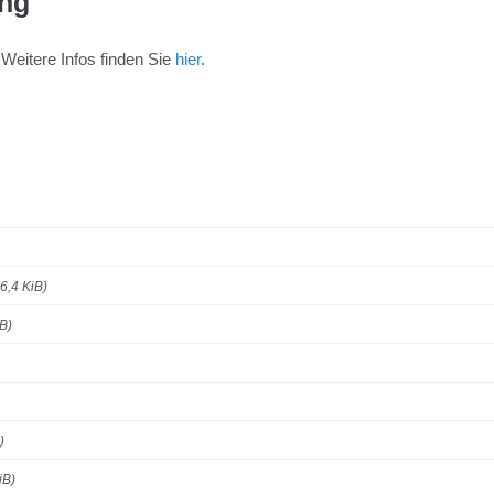
ung
 Weitere Infos finden Sie
hier
.
6,4 KiB)
B)
)
iB)