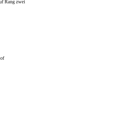
auf Rang zwei
hof