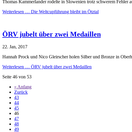
Thomas Kammerlander rodelte in Slowenien trotz schwerem Fehler 
Weiterlesen …
Die Weltcupführung bleibt im Ötztal
ÖRV jubelt über zwei Medaillen
22. Jan, 2017
Hannah Prock und Nico Gleirscher holen Silber und Bronze in Ober
Weiterlesen …
ÖRV jubelt über zwei Medaillen
Seite 46 von 53
« Anfang
Zurück
43
44
45
46
47
48
49