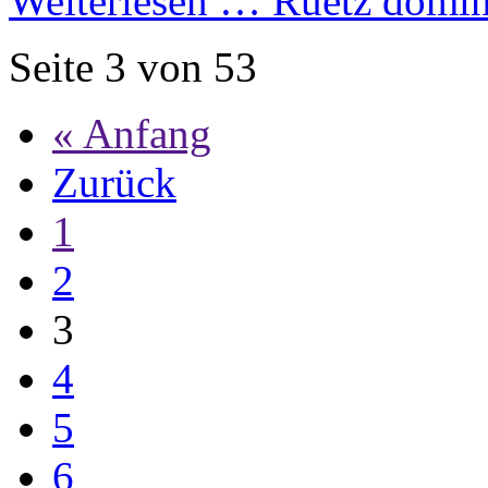
Weiterlesen …
Ruetz domini
Seite 3 von 53
« Anfang
Zurück
1
2
3
4
5
6